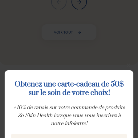
VOIR TOUT
Clo
this
Obtenez une carte-cadeau de 50$
mod
sur le soin de votre choix!
RÉSEAUX SOCIAUX
Suivez-nous sur nos
+ 10% de rabais sur votre commande de produits
Zo Skin Health lorsque vous vous inscrivez à
plateformes !
notre infolettre!