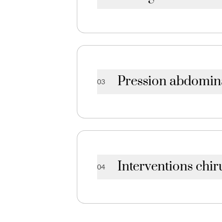
La diminution des œstrog
Pression abdomina
03
Surpoids, toux chronique
Interventions chir
04
Certaines opérations ou 