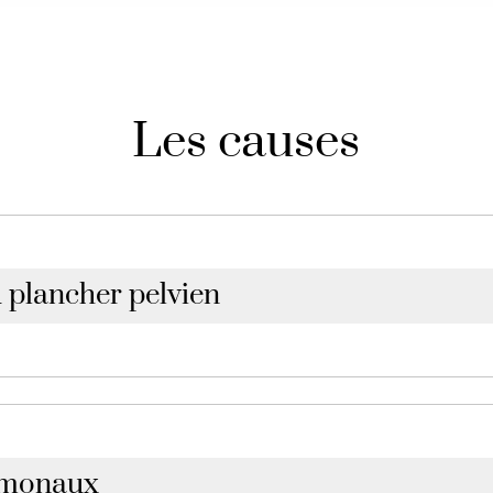
Les causes
u plancher pelvien
ssesse, l’accouchement ou le vieillissement.
rmonaux