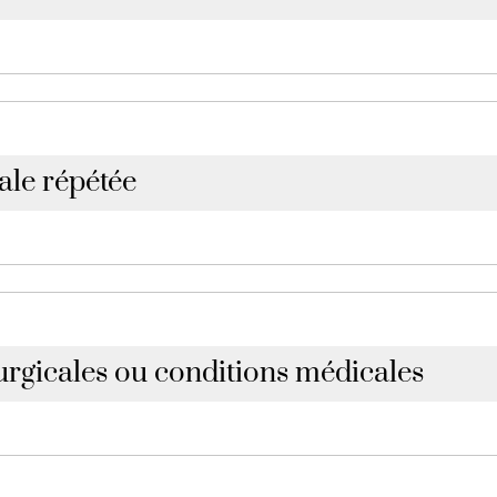
ènes peut réduire le tonus des tissus pelviens.
le répétée
 ou efforts physiques intenses peuvent affaiblir les s
urgicales ou conditions médicales
pathologies peuvent affecter le contrôle urinaire.