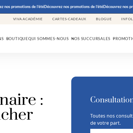
otions de l’été
Découvrez nos promotions de l’été
Découvrez nos promotions d
VIVA ACADÉMIE
CARTES-CADEAUX
BLOGUE
INFO
NS
BOUTIQUE
QUI SOMMES-NOUS
NOS SUCCURSALES
PROMOTI
naire :
Consultation
ncher
Toutes nos consult
de votre part.
PRÉNOM