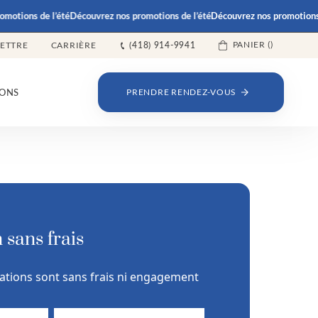
e l’été
Découvrez nos promotions de l’été
Découvrez nos promotions de l’été
D
PANIER (
)
LETTRE
CARRIÈRE
(418) 914-9941
ONS
PRENDRE RENDEZ-VOUS
 sans frais
ations sont sans frais ni engagement
NOM