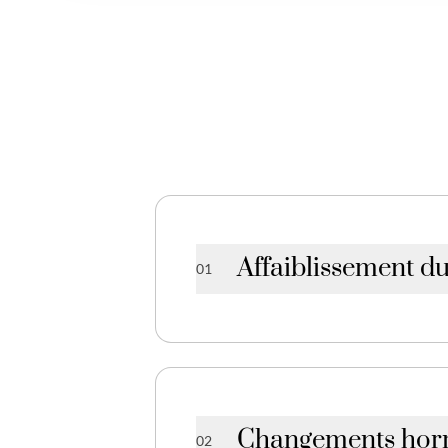
Affaiblissement d
01
Souvent causé par la gro
Changements ho
02