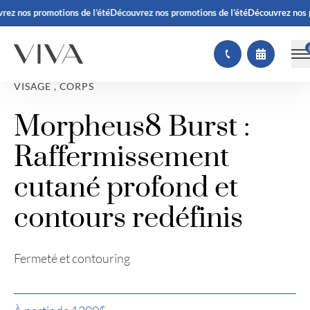
z nos promotions de l’été
Découvrez nos promotions de l’été
Découvrez nos pr
VISAGE , CORPS
Morpheus8 Burst :
Raffermissement
cutané profond et
contours redéfinis
Fermeté et contouring