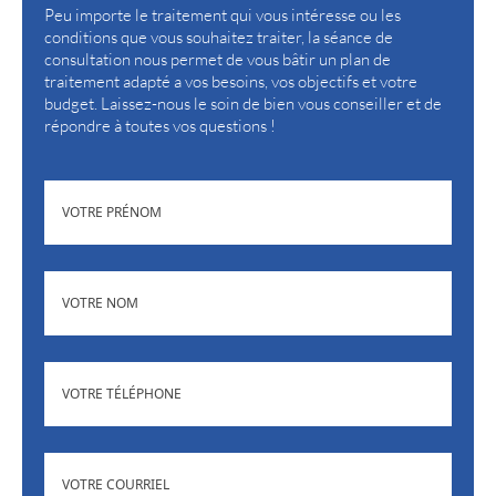
Peu importe le traitement qui vous intéresse ou les
conditions que vous souhaitez traiter, la séance de
consultation nous permet de vous bâtir un plan de
traitement adapté a vos besoins, vos objectifs et votre
budget. Laissez-nous le soin de bien vous conseiller et de
répondre à toutes vos questions !
(NÉCESSAIRE)
PRÉNOM
(NÉCESSAIRE)
NOM
(NÉCESSAIRE)
TÉLÉPHONE
ADRESSE
(NÉCESSAIRE)
COURRIEL