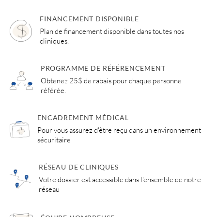
possible de voir apparaitre des cloques d’eau.
Ces réactions sont normales et temporaires,
FINANCEMENT DISPONIBLE
elles disparaitront sans intervention.
Plan de financement disponible dans toutes nos
cliniques.
La technicienne rappelle les conseils et
indications à suivre à la suite du traitement. Le
PROGRAMME DE RÉFÉRENCEMENT
respect des conditions post-procédure est
Obtenez 25$ de rabais pour chaque personne
essentiel pour obtenir des résultats optimaux.
référée.
ENCADREMENT MÉDICAL
Pour vous assurez d'être reçu dans un environnement
sécuritaire
RÉSEAU DE CLINIQUES
Votre dossier est accessible dans l'ensemble de notre
réseau