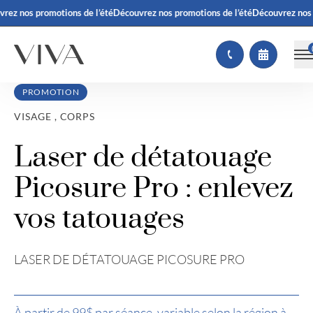
ez nos promotions de l’été
Découvrez nos promotions de l’été
Découvrez nos p
PROMOTION
VISAGE , CORPS
Laser de détatouage
Picosure Pro : enlevez
vos tatouages
LASER DE DÉTATOUAGE PICOSURE PRO
À partir de 99$ par séance, variable selon la région à