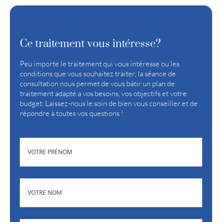
Ce traitement vous intéresse?
Peu importe le traitement qui vous intéresse ou les
conditions que vous souhaitez traiter, la séance de
consultation nous permet de vous bâtir un plan de
traitement adapté a vos besoins, vos objectifs et votre
budget. Laissez-nous le soin de bien vous conseiller et de
répondre à toutes vos questions !
(NÉCESSAIRE)
PRÉNOM
(NÉCESSAIRE)
NOM