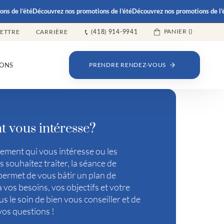
de l’été
Découvrez nos promotions de l’été
Découvrez nos promotions de l’été
D
PANIER (
)
LETTRE
CARRIÈRE
(418) 914-9941
ONS
PRENDRE RENDEZ-VOUS
t vous intéresse?
tement qui vous intéresse ou les
 souhaitez traiter, la séance de
permet de vous bâtir un plan de
 vos besoins, vos objectifs et votre
s le soin de bien vous conseiller et de
vos questions !