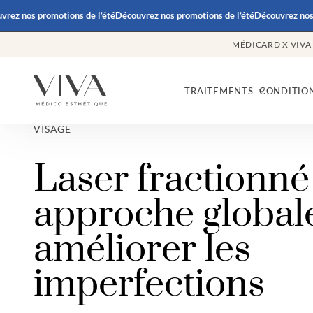
 nos promotions de l’été
Découvrez nos promotions de l’été
Découvrez nos pro
MÉDICARD X VIVA
TRAITEMENTS
CONDITIO
VISAGE
Laser fractionné
approche global
améliorer les
imperfections