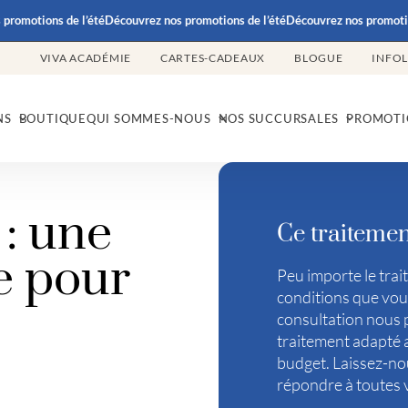
motions de l’été
Découvrez nos promotions de l’été
Découvrez nos promotions 
VIVA ACADÉMIE
CARTES-CADEAUX
BLOGUE
INFO
NS
BOUTIQUE
QUI SOMMES-NOUS
NOS SUCCURSALES
PROMOTI
 : une
Ce traitemen
e pour
Peu importe le trai
conditions que vous
consultation nous 
traitement adapté a
budget. Laissez-nou
répondre à toutes 