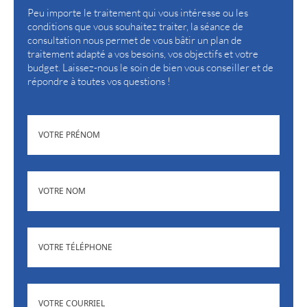
Peu importe le traitement qui vous intéresse ou les
conditions que vous souhaitez traiter, la séance de
consultation nous permet de vous bâtir un plan de
traitement adapté a vos besoins, vos objectifs et votre
budget. Laissez-nous le soin de bien vous conseiller et de
répondre à toutes vos questions !
(NÉCESSAIRE)
PRÉNOM
(NÉCESSAIRE)
NOM
(NÉCESSAIRE)
TÉLÉPHONE
ADRESSE
(NÉCESSAIRE)
COURRIEL