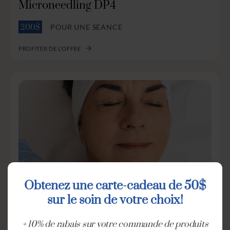
Microneedling DP4
POUR UNE SÉANCE
200$
PROFITER DE L’OFFRE
Clo
this
Obtenez une carte-cadeau de 50$
mod
sur le soin de votre choix!
+ 10% de rabais sur votre commande de produits