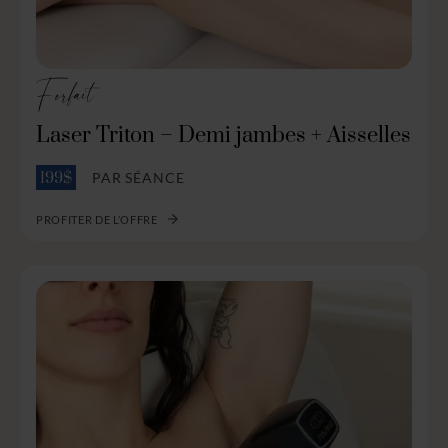
Forfait
Laser Triton – Demi jambes + Aisselles
PAR SÉANCE
199$
PROFITER DE L’OFFRE