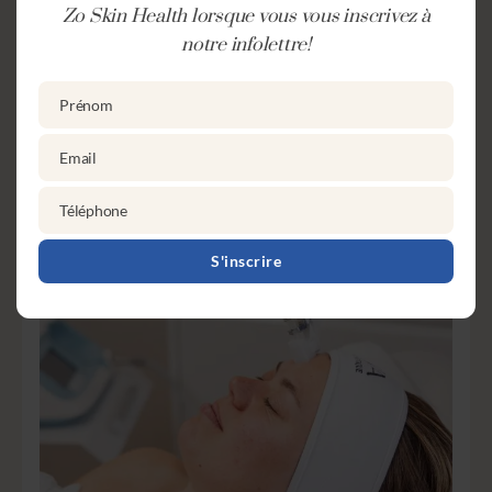
Zo Skin Health lorsque vous vous inscrivez à
Promotion
notre infolettre!
Radiofréquence Forma
Prénom
Prénom
POUR UNE SÉANCE
220$
Email
Email
PROFITER DE L’OFFRE
Téléphone
Téléphone
S'inscrire