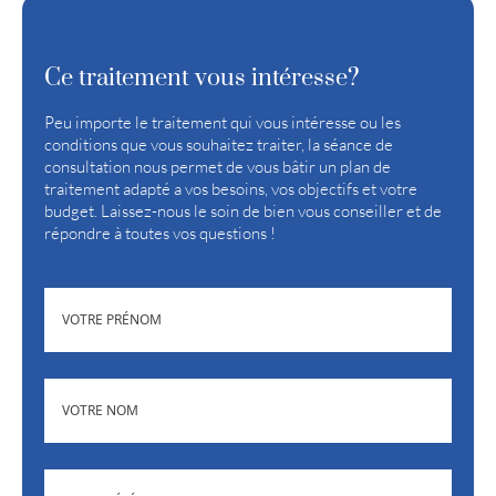
Ce traitement vous intéresse?
Peu importe le traitement qui vous intéresse ou les
conditions que vous souhaitez traiter, la séance de
consultation nous permet de vous bâtir un plan de
traitement adapté a vos besoins, vos objectifs et votre
budget. Laissez-nous le soin de bien vous conseiller et de
répondre à toutes vos questions !
(NÉCESSAIRE)
PRÉNOM
(NÉCESSAIRE)
NOM
(NÉCESSAIRE)
TÉLÉPHONE