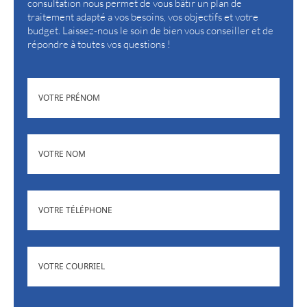
consultation nous permet de vous bâtir un plan de
traitement adapté a vos besoins, vos objectifs et votre
budget. Laissez-nous le soin de bien vous conseiller et de
répondre à toutes vos questions !
(NÉCESSAIRE)
PRÉNOM
(NÉCESSAIRE)
NOM
(NÉCESSAIRE)
TÉLÉPHONE
ADRESSE
(NÉCESSAIRE)
COURRIEL