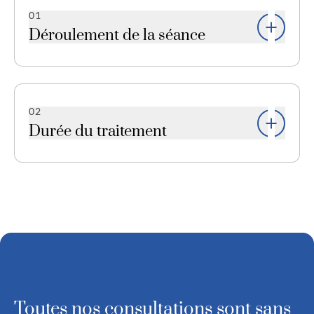
01
Déroulement de la séance
La technicienne procède au nettoyage de la peau
puis applique les différents produits qui y sont
adaptés tout en vous conseillant de manière
02
entièrement personnalisée.
Durée du traitement
La durée d’une séance est de 30 minutes.
Toutes nos consultations sont sans