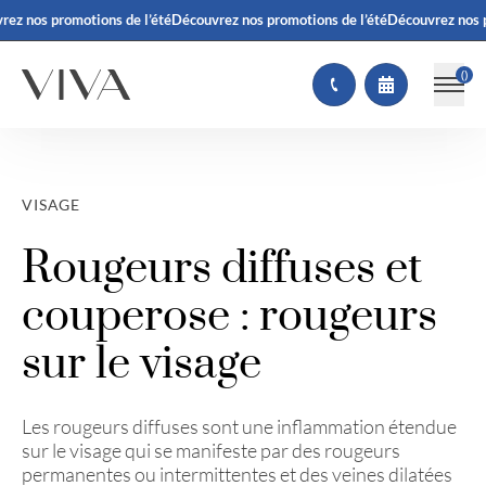
z nos promotions de l’été
Découvrez nos promotions de l’été
Découvrez nos pr
(
)
VISAGE
Rougeurs diffuses et
couperose : rougeurs
sur le visage
Les rougeurs diffuses sont une inflammation étendue
sur le visage qui se manifeste par des rougeurs
permanentes ou intermittentes et des veines dilatées