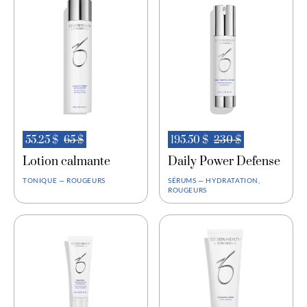
55.25 $
65 $
195.50 $
230 $
Lotion calmante
Daily Power Defense
TONIQUE — ROUGEURS
SÉRUMS — HYDRATATION,
ROUGEURS