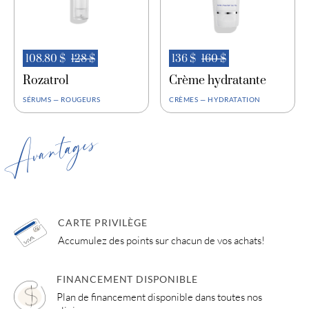
108.80 $
128 $
136 $
160 $
Rozatrol
Crème hydratante
SÉRUMS — ROUGEURS
CRÈMES — HYDRATATION
Avantages
CARTE PRIVILÈGE
Accumulez des points sur chacun de vos achats!
FINANCEMENT DISPONIBLE
Plan de financement disponible dans toutes nos