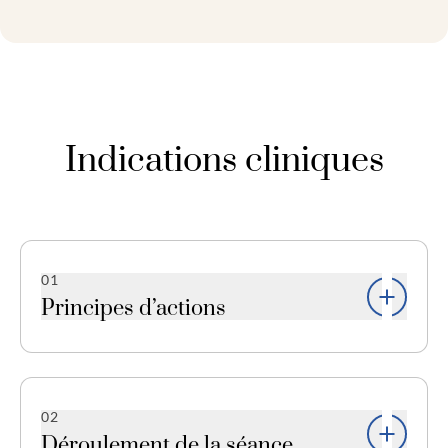
Indications cliniques
01
Principes d’actions
La micropigmentation capillaire consiste à
implanter des pigments organiques médicaux
dans la couche supérieure du derme à l’aide de
02
micro-aiguilles et d’un dermographe afin de
Déroulement de la séance