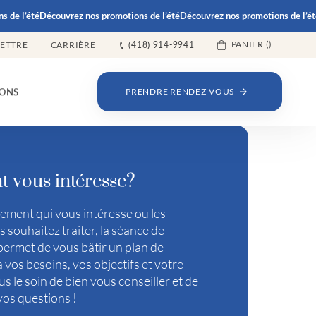
 l’été
Découvrez nos promotions de l’été
Découvrez nos promotions de l’été
Dé
PANIER (
)
LETTRE
CARRIÈRE
(418) 914-9941
ONS
PRENDRE RENDEZ-VOUS
t vous intéresse?
tement qui vous intéresse ou les
 souhaitez traiter, la séance de
permet de vous bâtir un plan de
 vos besoins, vos objectifs et votre
s le soin de bien vous conseiller et de
vos questions !