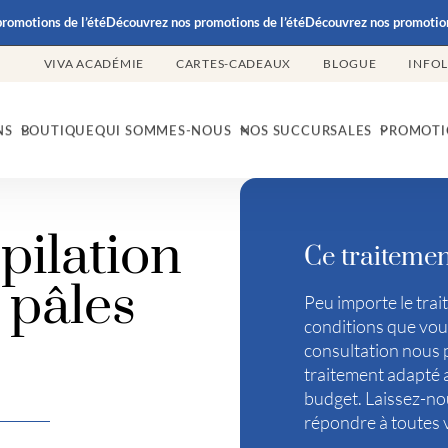
otions de l’été
Découvrez nos promotions de l’été
Découvrez nos promotions de
VIVA ACADÉMIE
CARTES-CADEAUX
BLOGUE
INFO
NS
BOUTIQUE
QUI SOMMES-NOUS
NOS SUCCURSALES
PROMOTI
pilation
Ce traitemen
t pâles
Peu importe le trai
conditions que vous
consultation nous 
traitement adapté a
budget. Laissez-nou
répondre à toutes 