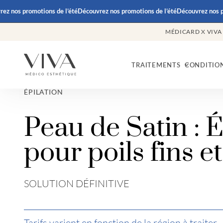
nos promotions de l’été
Découvrez nos promotions de l’été
Découvrez nos prom
MÉDICARD X VIVA
TRAITEMENTS
CONDITIO
ÉPILATION
Peau de Satin : É
pour poils fins e
SOLUTION DÉFINITIVE
Tarifs varient en fonction de la région à traiter