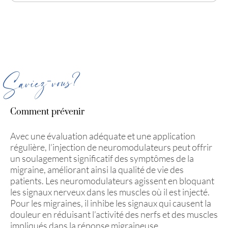
Le stress peut être un déclencheur majeur des
migraines.
Ne pas boire suffisamment d’eau, sauter un
repas, le manque de sommeil ou l’exposition à la
lumière intense sont d’autres facteurs
Saviez-vous?
déclenchants.
Comment prévenir
Avec une évaluation adéquate et une application
régulière, l’injection de neuromodulateurs peut offrir
un soulagement significatif des symptômes de la
migraine, améliorant ainsi la qualité de vie des
patients. Les neuromodulateurs agissent en bloquant
les signaux nerveux dans les muscles où il est injecté.
Pour les migraines, il inhibe les signaux qui causent la
douleur en réduisant l’activité des nerfs et des muscles
impliqués dans la réponse migraineuse.