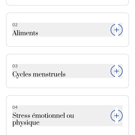
La consommation excessive ou le sevrage de
caféine.
02
Aliments
Fromages vieillis, chocolat, aliments contenant
du glutamate monosodique (MSG), ou des
aliments contenant des nitrates.
03
Cycles menstruels
Les fluctuations hormonales pendant les
menstruations ou la ménopause peuvent
déclencher des migraines.
04
Stress émotionnel ou
physique