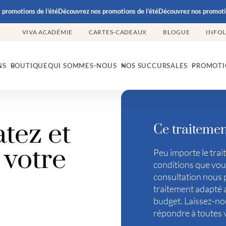
otions de l’été
Découvrez nos promotions de l’été
Découvrez nos promotions d
VIVA ACADÉMIE
CARTES-CADEAUX
BLOGUE
INFO
NS
BOUTIQUE
QUI SOMMES-NOUS
NOS SUCCURSALES
PROMOTI
tez et
Ce traitemen
 votre
Peu importe le trai
conditions que vous
consultation nous 
traitement adapté a
budget. Laissez-nou
répondre à toutes 