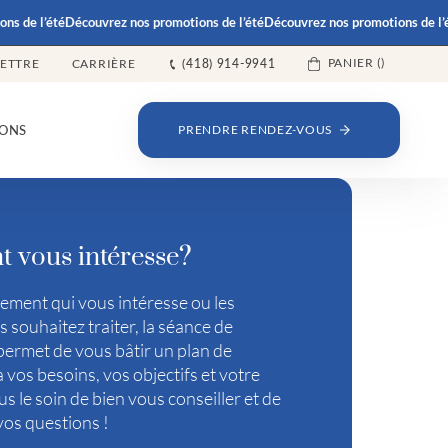
e l’été
Découvrez nos promotions de l’été
Découvrez nos promotions de l’été
D
PANIER (
)
LETTRE
CARRIÈRE
(418) 914-9941
ONS
PRENDRE RENDEZ-VOUS
t vous intéresse?
tement qui vous intéresse ou les
 souhaitez traiter, la séance de
permet de vous bâtir un plan de
 vos besoins, vos objectifs et votre
s le soin de bien vous conseiller et de
vos questions !