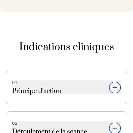
Indications cliniques
01
Principe d’action
Avec l’âge, la quantité de collagène produit par le
corps diminue considérablement, la peau perd
de son élasticité et des rides apparaissent. Grâce
02
à l’acide L-polylactique injecté dans la peau, la
Déroulement de la séance