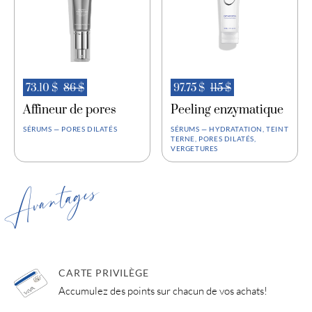
73.10 $
86 $
97.75 $
115 $
Affineur de pores
Peeling enzymatique
SÉRUMS — PORES DILATÉS
SÉRUMS — HYDRATATION, TEINT
TERNE, PORES DILATÉS,
VERGETURES
Avantages
CARTE PRIVILÈGE
Accumulez des points sur chacun de vos achats!