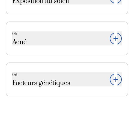
Exposition au soleil
Une exposition prolongée au soleil peut
endommager le collagène et l’élastine de la peau,
contribuant à la dilatation des pores.
05
Acné
Les éruptions cutanées et les cicatrices d’acné
peuvent étirer les pores, les rendant plus
visibles.
06
Facteurs génétiques
La taille des pores peut également être
influencée par la génétique. Certaines
personnes ont naturellement des pores plus
grands.