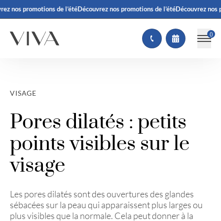
ez nos promotions de l’été
Découvrez nos promotions de l’été
Découvrez nos pr
(
)
VISAGE
Pores dilatés : petits
points visibles sur le
visage
Les pores dilatés sont des ouvertures des glandes
sébacées sur la peau qui apparaissent plus larges ou
plus visibles que la normale. Cela peut donner à la