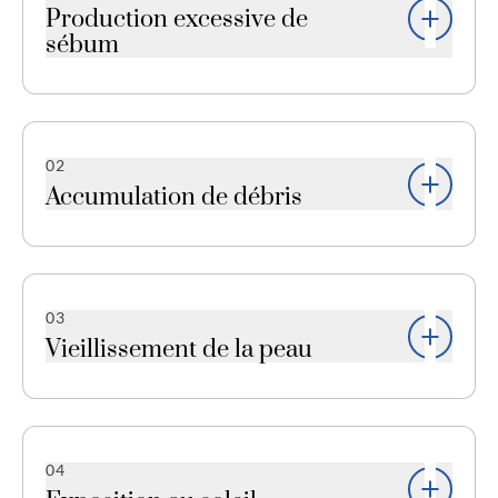
Production excessive de
sébum
Un excès de sébum peut obstruer les pores et les
étirer, les rendant plus visibles.
02
Accumulation de débris
Les cellules mortes de la peau, le maquillage ou
d’autres impuretés peuvent s’accumuler dans les
pores, ce qui peut les faire paraître plus larges.
03
Vieillissement de la peau
Avec l’âge, la peau perd de son élasticité, ce qui
peut entraîner un relâchement et une dilatation
des pores.
04