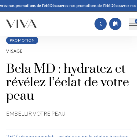
ez nos promotions de l’été
Découvrez nos promotions de l’été
Découvrez nos pr
PROMOTION
VISAGE
Bela MD : hydratez et
révélez l’éclat de votre
peau
EMBELLIR VOTRE PEAU
250$ visage complet, variable selon la région à traiter