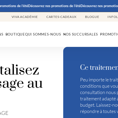
otions de l’été
Découvrez nos promotions de l’été
Découvrez nos promotions de
VIVA ACADÉMIE
CARTES-CADEAUX
BLOGUE
INFO
NS
BOUTIQUE
QUI SOMMES-NOUS
NOS SUCCURSALES
PROMOTI
talisez
Ce traitemen
sage au
Peu importe le trai
conditions que vous
consultation nous 
traitement adapté a
budget. Laissez-nou
répondre à toutes 
AGE