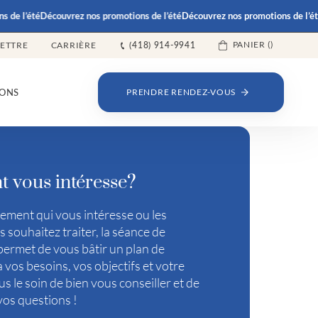
 l’été
Découvrez nos promotions de l’été
Découvrez nos promotions de l’été
Dé
PANIER (
)
LETTRE
CARRIÈRE
(418) 914-9941
ONS
PRENDRE RENDEZ-VOUS
t vous intéresse?
tement qui vous intéresse ou les
 souhaitez traiter, la séance de
permet de vous bâtir un plan de
 vos besoins, vos objectifs et votre
s le soin de bien vous conseiller et de
vos questions !