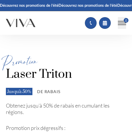
ez nos promotions de l’été
Découvrez nos promotions de l’été
Découvrez nos pr
(
)
Promotion
Laser Triton
Jusqu'à 50%
DE RABAIS
Obtenez jusqu’à 50% de rabais en cumulant les
régions.
Promotion prix dégressifs :