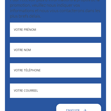
promotion, veuillez nous indiquer vos
informations et nous vous contacterons dans les
plus brefs délais.
(NÉCESSAIRE)
PRÉNOM
(NÉCESSAIRE)
NOM
(NÉCESSAIRE)
TÉLÉPHONE
ADRESSE
(NÉCESSAIRE)
COURRIEL
ENVOYER