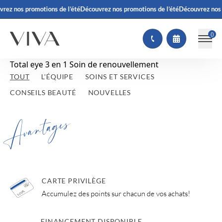
rez nos promotions de l’été
Découvrez nos promotions de l’été
Découvrez nos 
(
)
Total eye 3 en 1 Soin de renouvellement
TOUT
L'ÉQUIPE
SOINS ET SERVICES
CONSEILS BEAUTÉ
NOUVELLES
Avantages
CARTE PRIVILÈGE
Accumulez des points sur chacun de vos achats!
FINANCEMENT DISPONIBLE