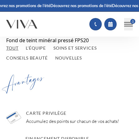
rez nos promotions de l’été
Découvrez nos promotions de l’été
Découvrez nos 
(
)
Fond de teint minéral pressé FPS20
TOUT
L'ÉQUIPE
SOINS ET SERVICES
CONSEILS BEAUTÉ
NOUVELLES
Avantages
CARTE PRIVILÈGE
Accumulez des points sur chacun de vos achats!
FINANCEMENT DISPONIBLE