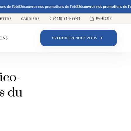
de l’été
Découvrez nos promotions de l’été
Découvrez nos promotions de l’été
D
PANIER (
)
LETTRE
CARRIÈRE
(418) 914-9941
ONS
PRENDRE RENDEZ-VOUS
ico-
s du