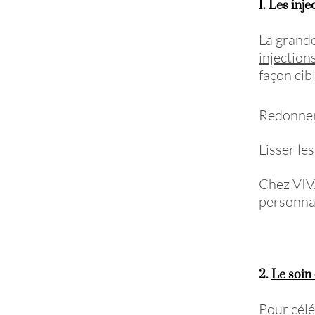
1. Les inje
La grande
injectio
façon cib
Redonner
Lisser les
Chez VIVA
personnal
2.
Le soin
Pour célé