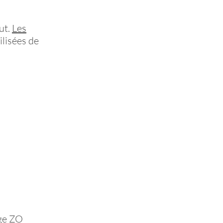
ut.
Les
ilisées de
age ZO