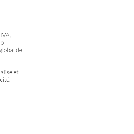
VIVA,
co-
global de
lisé et
cité.