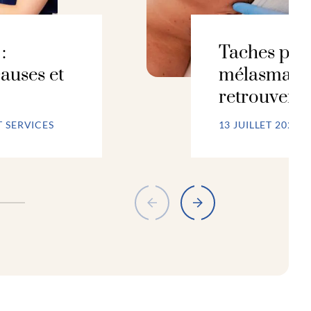
:
Taches pigm
auses et
mélasma :
retrouver 
T SERVICES
13 JUILLET 2026 