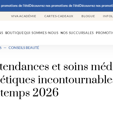
motions de l’été
Découvrez nos promotions de l’été
Découvrez nos promotions 
VIVA ACADÉMIE
CARTES-CADEAUX
BLOGUE
INFO
NS
BOUTIQUE
QUI SOMMES-NOUS
NOS SUCCURSALES
PROMOTI
6
—
CONSEILS BEAUTÉ
tendances et soins méd
hétiques incontournable
ntemps 2026