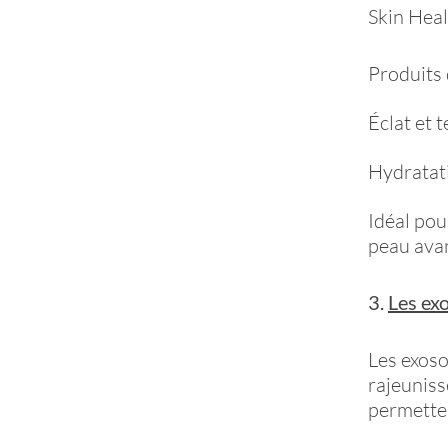
Skin Heal
Produits 
Éclat et 
Hydratati
Idéal pou
peau avan
3.
Les ex
Les exoso
rajeuniss
permetten