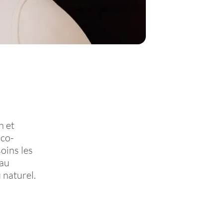
n et
ico-
oins les
eau
 naturel.