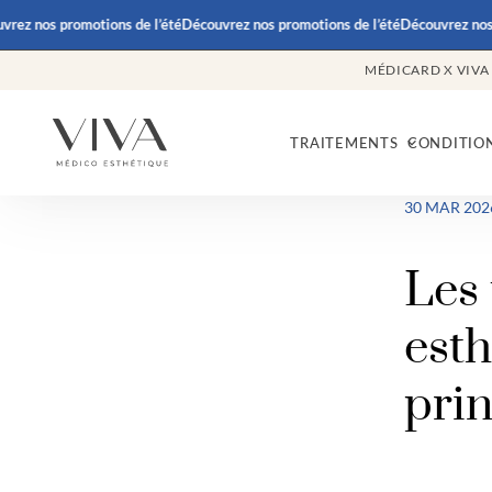
 nos promotions de l’été
Découvrez nos promotions de l’été
Découvrez nos pro
MÉDICARD X VIVA
TRAITEMENTS
CONDITIO
30 MAR 202
Les 
est
pri