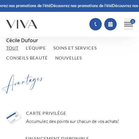
rez nos promotions de l’été
Découvrez nos promotions de l’été
Découvrez nos 
(
)
Cécile Dufour
TOUT
L'ÉQUIPE
SOINS ET SERVICES
CONSEILS BEAUTÉ
NOUVELLES
Avantages
CARTE PRIVILÈGE
Accumulez des points sur chacun de vos achats!
FINANCEMENT DISPONIBLE