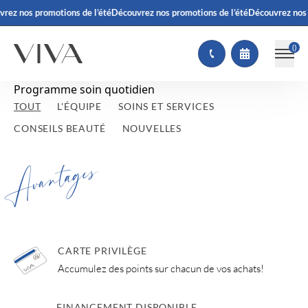
rez nos promotions de l’été
Découvrez nos promotions de l’été
Découvrez nos 
(
)
Programme soin quotidien
TOUT
L'ÉQUIPE
SOINS ET SERVICES
CONSEILS BEAUTÉ
NOUVELLES
Avantages
CARTE PRIVILÈGE
Accumulez des points sur chacun de vos achats!
FINANCEMENT DISPONIBLE