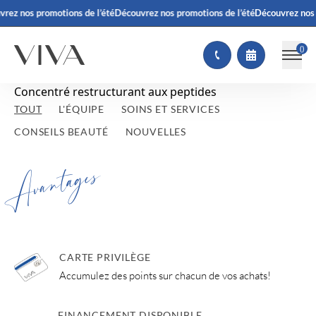
rez nos promotions de l’été
Découvrez nos promotions de l’été
Découvrez nos 
(
)
Concentré restructurant aux peptides
TOUT
L'ÉQUIPE
SOINS ET SERVICES
CONSEILS BEAUTÉ
NOUVELLES
Avantages
CARTE PRIVILÈGE
Accumulez des points sur chacun de vos achats!
FINANCEMENT DISPONIBLE