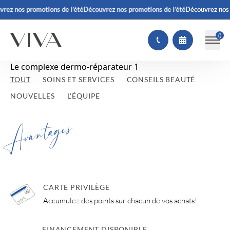
vrez nos promotions de l’été
Découvrez nos promotions de l’été
Découvrez nos 
(
)
Le complexe dermo-réparateur 1
TOUT
SOINS ET SERVICES
CONSEILS BEAUTÉ
NOUVELLES
L'ÉQUIPE
Avantages
CARTE PRIVILÈGE
Accumulez des points sur chacun de vos achats!
FINANCEMENT DISPONIBLE