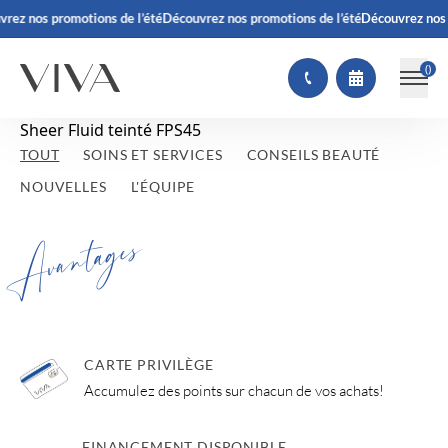
rez nos promotions de l’été
Découvrez nos promotions de l’été
Découvrez nos 
(
)
Sheer Fluid teinté FPS45
TOUT
SOINS ET SERVICES
CONSEILS BEAUTÉ
NOUVELLES
L'ÉQUIPE
Avantages
CARTE PRIVILÈGE
Accumulez des points sur chacun de vos achats!
FINANCEMENT DISPONIBLE