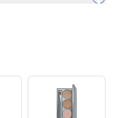
s-Vinyl Dimethicone / Dimethicone Copolymer,
anoate, Disteardimonium Hectorite, Mica,
copheryl Acetate, Triethyl Citrate, Glyceryl
/ PPGearice, Tribxethidein Hyaluronate de
ide-1, isostéarate de sorbitane, oxyde d’étain,
e, oxydes de fer (CI 77491, CI 77492, CI
ne (CI 77891), carmin (CI 75470). Contient du
 couleur.