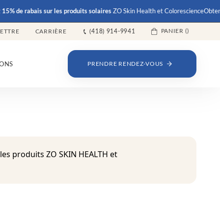
e rabais
sur les produits solaires
ZO Skin Health et Colorescience
Obtenez
15%
PANIER (
)
LETTRE
CARRIÈRE
(418) 914-9941
ONS
PRENDRE RENDEZ-VOUS
 les produits ZO SKIN HEALTH et