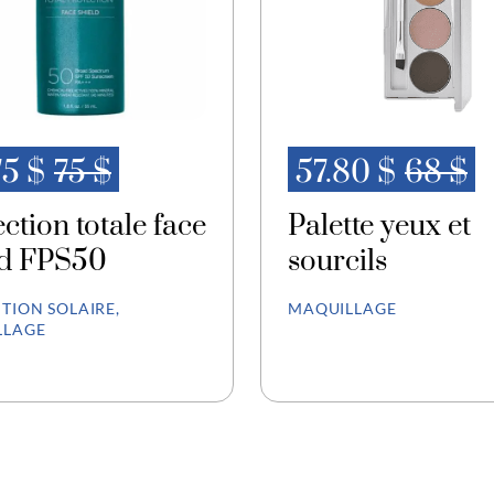
75 $
75 $
57.80 $
68 $
ction totale face
Palette yeux et
ld FPS50
sourcils
TION SOLAIRE,
MAQUILLAGE
LLAGE