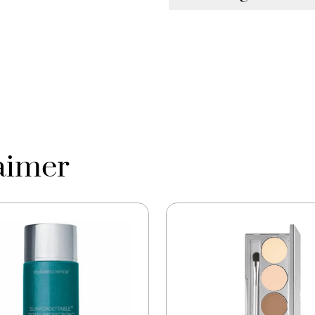
Phenyl Trimethicone, Bi
Néopentyl Glycol Dihept
Ethylhexyl Palmitate, To
Isostearate, Cetyl PEG 
sodium, palmitoyl tripept
saveur / arôme, limonèn
77499), dioxyde de tita
carmin comme additif de
aimer