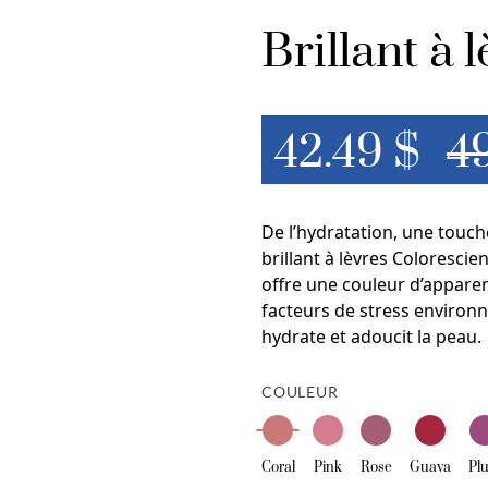
Brillant à
42.49 $
4
De l’hydratation, une touche
brillant à lèvres Coloresci
offre une couleur d’apparen
facteurs de stress environn
hydrate et adoucit la peau.
COULEUR
Coral
Pink
Rose
Guava
Pl