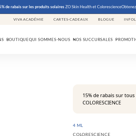
abais
sur les produits solaires
ZO Skin Health et Colorescience
Obtenez
15% d
VIVA ACADÉMIE
CARTES-CADEAUX
BLOGUE
INFO
NS
BOUTIQUE
QUI SOMMES-NOUS
NOS SUCCURSALES
PROMOTI
15% de rabais sur tous
COLORESCIENCE
4 ML
COLORESCIENCE