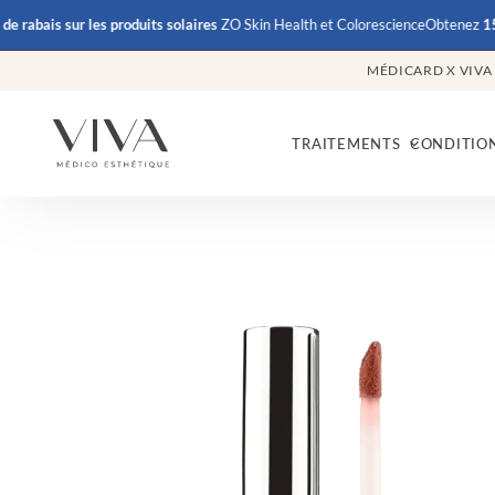
ais
sur les produits solaires
ZO Skin Health et Colorescience
Obtenez
15% de r
MÉDICARD X VIVA
TRAITEMENTS
CONDITIO