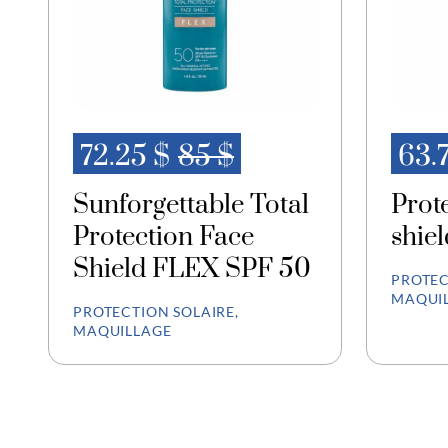
72.25 $
85 $
63.
Sunforgettable Total
Prote
Protection Face
shie
Shield FLEX SPF 50
PROTEC
MAQUI
PROTECTION SOLAIRE,
MAQUILLAGE