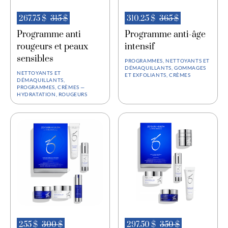
d’un médecin. (Commencez par 3 fois par semaine et
267.75 $
315 $
310.25 $
365 $
augmentez à un usage quotidien)
Appliquez sur peau propre et sèche.
Programme anti
Programme anti-âge
rougeurs et peaux
intensif
sensibles
Étape 5 : Protection Solaire (non incluse)
PROGRAMMES, NETTOYANTS ET
DÉMAQUILLANTS, GOMMAGES
NETTOYANTS ET
ET EXFOLIANTS, CRÈMES
DÉMAQUILLANTS,
PROGRAMMES, CRÈMES —
HYDRATATION, ROUGEURS
255 $
300 $
297.50 $
350 $