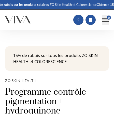
 rabais
sur les produits solaires
ZO Skin Health et Colorescience
Obtenez
15% 
(
)
15% de rabais sur tous les produits ZO SKIN
HEALTH et COLORESCIENCE
ZO SKIN HEALTH
Programme contrôle
pigmentation +
hydroquinone