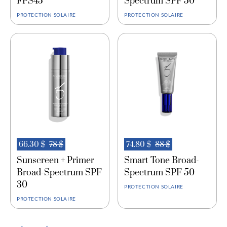
FPS45
Spectrum SPF 50
Palmitate/Palmitate de rétinyle.
PROTECTION SOLAIRE
PROTECTION SOLAIRE
66.30 $
78 $
74.80 $
88 $
Sunscreen + Primer
Smart Tone Broad-
Broad-Spectrum SPF
Spectrum SPF 50
30
PROTECTION SOLAIRE
PROTECTION SOLAIRE