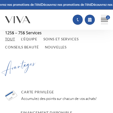
rez nos promotions de l’été
Découvrez nos promotions de l’été
Découvrez nos 
(
)
125$ – 75$ Services
TOUT
L'ÉQUIPE
SOINS ET SERVICES
CONSEILS BEAUTÉ
NOUVELLES
Avantages
CARTE PRIVILÈGE
Accumulez des points sur chacun de vos achats!
FINANCEMENT DISPONIBLE