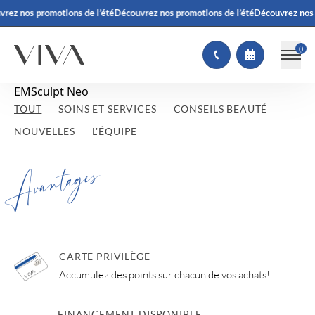
rez nos promotions de l’été
Découvrez nos promotions de l’été
Découvrez nos 
(
)
EMSculpt Neo
TOUT
SOINS ET SERVICES
CONSEILS BEAUTÉ
NOUVELLES
L'ÉQUIPE
Avantages
CARTE PRIVILÈGE
Accumulez des points sur chacun de vos achats!
FINANCEMENT DISPONIBLE