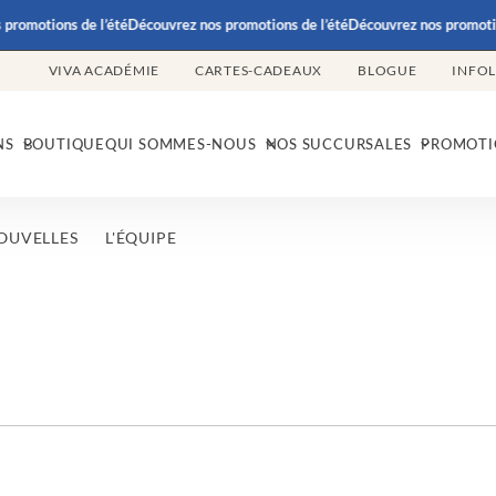
promotions de l’été
Découvrez nos promotions de l’été
Découvrez nos promotio
VIVA ACADÉMIE
CARTES-CADEAUX
BLOGUE
INFO
NS
BOUTIQUE
QUI SOMMES-NOUS
NOS SUCCURSALES
PROMOTI
OUVELLES
L'ÉQUIPE