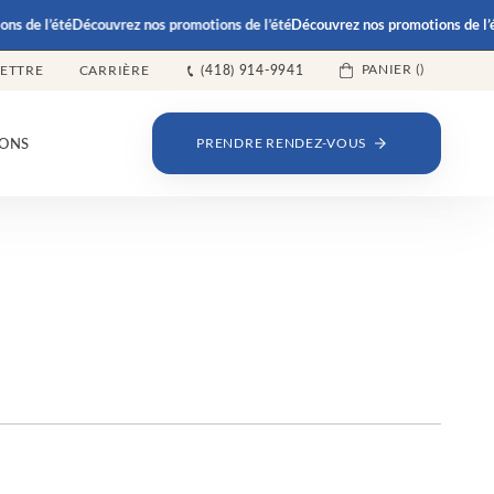
ns de l’été
Découvrez nos promotions de l’été
Découvrez nos promotions de l’é
PANIER (
)
LETTRE
CARRIÈRE
(418) 914-9941
ONS
PRENDRE RENDEZ-VOUS