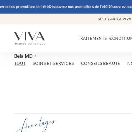
rez nos promotions de l’été
Découvrez nos promotions de l’été
Découvrez nos 
MÉDICARD X VIVA
TRAITEMENTS
CONDITIO
Bela MD +
TOUT
SOINS ET SERVICES
CONSEILS BEAUTÉ
N
Avantages