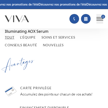
rez nos promotions de l’été
Découvrez nos promotions de l’été
Découvrez nos 
(
)
Illuminating AOX Serum
TOUT
L'ÉQUIPE
SOINS ET SERVICES
CONSEILS BEAUTÉ
NOUVELLES
Avantages
CARTE PRIVILÈGE
Accumulez des points sur chacun de vos achats!
FINANCEMENT DISPONIBLE