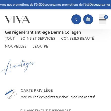
vrez nos promotions de l’été
Découvrez nos promotions de l’été
Découvrez nos 
(
)
Gel régénérant anti-âge Derma Collagen
TOUT
SOINS ET SERVICES
CONSEILS BEAUTÉ
NOUVELLES
L'ÉQUIPE
Avantages
CARTE PRIVILÈGE
Accumulez des points sur chacun de vos achats!
FINANCEMENT DISPONIBLE