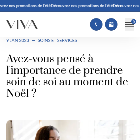
ez nos promotions de l’été
Découvrez nos promotions de l’été
Découvrez nos pr
(
)
9 JAN 2023
—
SOINS ET SERVICES
Avez-vous pensé à
l'importance de prendre
soin de soi au moment de
Noël ?