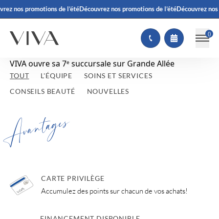
rez nos promotions de l’été
Découvrez nos promotions de l’été
Découvrez nos 
(
)
VIVA ouvre sa 7ᵉ succursale sur Grande Allée
TOUT
L'ÉQUIPE
SOINS ET SERVICES
CONSEILS BEAUTÉ
NOUVELLES
Avantages
CARTE PRIVILÈGE
Accumulez des points sur chacun de vos achats!
FINANCEMENT DISPONIBLE