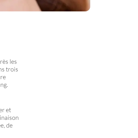
rès les
ns trois
tre
ing.
er et
binaison
e, de