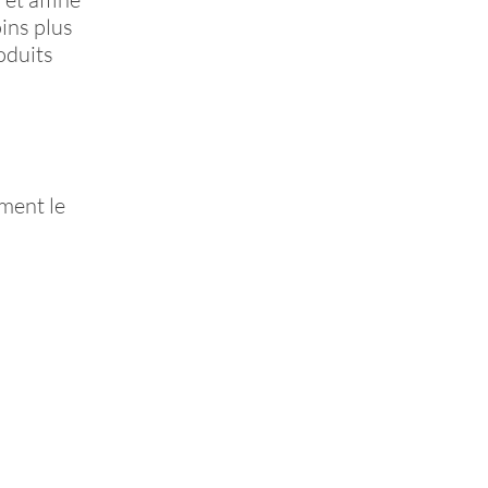
oins plus
oduits
ement le