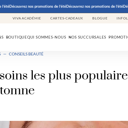
été
Découvrez nos promotions de l’été
Découvrez nos promotions de l’été
Décou
VIVA ACADÉMIE
CARTES-CADEAUX
BLOGUE
INFO
NS
BOUTIQUE
QUI SOMMES-NOUS
NOS SUCCURSALES
PROMOTI
5
—
CONSEILS BEAUTÉ
soins les plus populaire
utomne