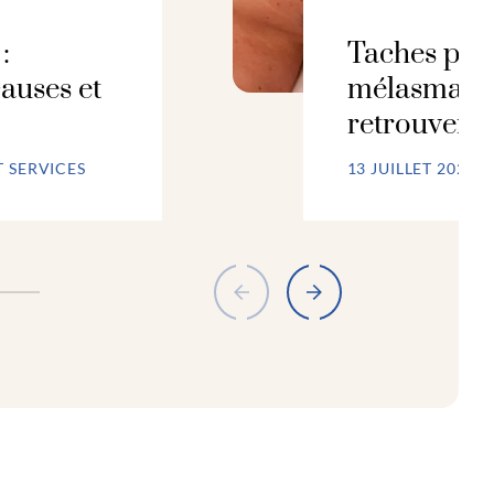
:
Taches pigm
auses et
mélasma :
retrouver 
T SERVICES
13 JUILLET 2026 