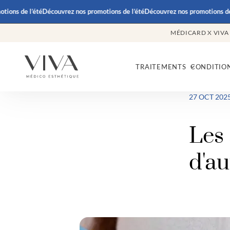
ns de l’été
Découvrez nos promotions de l’été
Découvrez nos promotions de l’
MÉDICARD X VIVA
TRAITEMENTS
CONDITIO
27 OCT 202
Les 
d'a