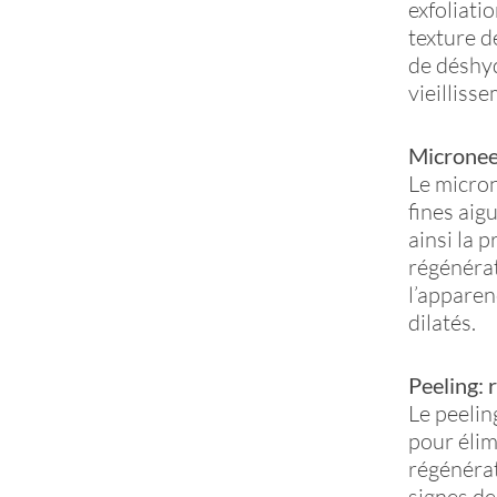
exfoliati
texture de
de déshyd
vieilliss
Microneed
Le micron
fines aig
ainsi la 
régénérat
l’apparen
dilatés.
Peeling: 
Le peelin
pour élim
régénérat
signes de