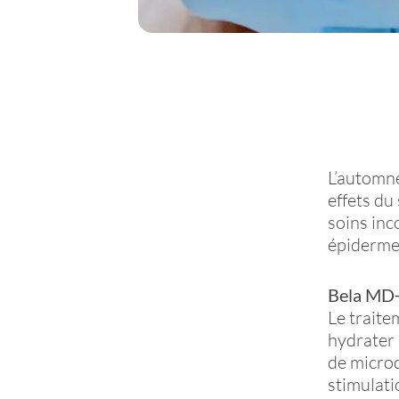
L’automne
effets du
soins inc
épiderme 
Bela MD+ 
Le traite
hydrater 
de microd
stimulati