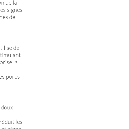
n de la
les signes
gnes de
ilise de
stimulant
orise la
des pores
s doux
réduit les
et affine