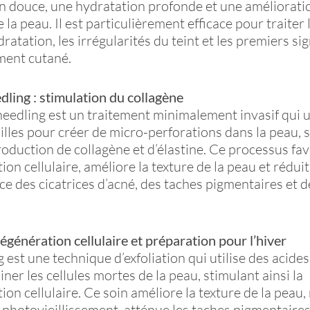
on douce, une hydratation profonde et une amélioratio
 la peau. Il est particulièrement efficace pour traiter 
ratation, les irrégularités du teint et les premiers si
ement cutané.
ling : stimulation du collagène
eedling est un traitement minimalement invasif qui ut
uilles pour créer de micro-perforations dans la peau, 
production de collagène et d’élastine. Ce processus fav
ion cellulaire, améliore la texture de la peau et réduit
ce des cicatrices d’acné, des taches pigmentaires et 
régénération cellulaire et préparation pour l’hiver
g est une technique d’exfoliation qui utilise des acide
iner les cellules mortes de la peau, stimulant ainsi la
ion cellulaire. Ce soin améliore la texture de la peau, 
 photovieillissement, atténue les taches pigmentaires 