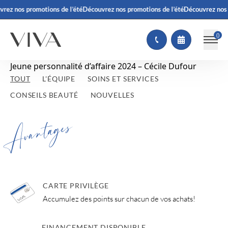
rez nos promotions de l’été
Découvrez nos promotions de l’été
Découvrez nos 
(
)
Jeune personnalité d’affaire 2024 – Cécile Dufour
TOUT
L'ÉQUIPE
SOINS ET SERVICES
CONSEILS BEAUTÉ
NOUVELLES
Avantages
CARTE PRIVILÈGE
Accumulez des points sur chacun de vos achats!
FINANCEMENT DISPONIBLE