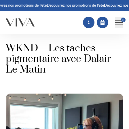
ez nos promotions de l’été
Découvrez nos promotions de l’été
Découvrez nos pr
(
)
WKND – Les taches
pigmentaire avec Dalair
Le Matin