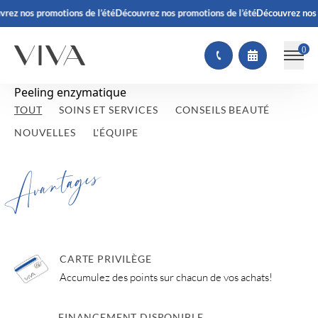
rez nos promotions de l’été
Découvrez nos promotions de l’été
Découvrez nos 
(
)
Peeling enzymatique
TOUT
SOINS ET SERVICES
CONSEILS BEAUTÉ
NOUVELLES
L'ÉQUIPE
Avantages
CARTE PRIVILÈGE
Accumulez des points sur chacun de vos achats!
FINANCEMENT DISPONIBLE