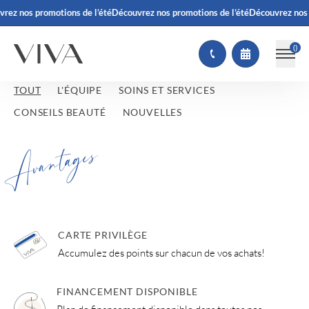
rez nos promotions de l’été
Découvrez nos promotions de l’été
Découvrez nos 
(
)
TOUT
L'ÉQUIPE
SOINS ET SERVICES
CONSEILS BEAUTÉ
NOUVELLES
Avantages
CARTE PRIVILÈGE
Accumulez des points sur chacun de vos achats!
FINANCEMENT DISPONIBLE