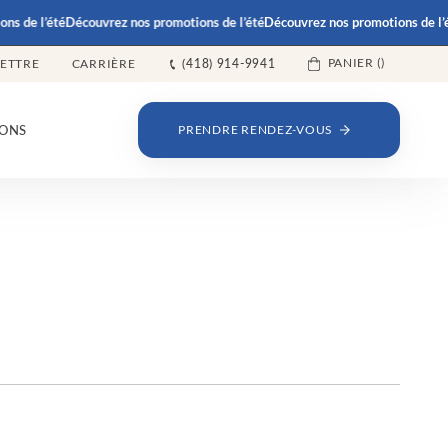
ns de l’été
Découvrez nos promotions de l’été
Découvrez nos promotions de l’é
PANIER (
)
LETTRE
CARRIÈRE
(418) 914-9941
ONS
PRENDRE RENDEZ-VOUS