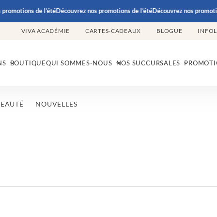
promotions de l’été
Découvrez nos promotions de l’été
Découvrez nos promotio
VIVA ACADÉMIE
CARTES-CADEAUX
BLOGUE
INFO
NS
BOUTIQUE
QUI SOMMES-NOUS
NOS SUCCURSALES
PROMOTI
BEAUTÉ
NOUVELLES