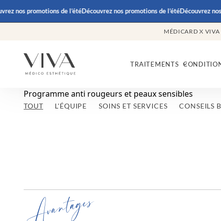
rez nos promotions de l’été
Découvrez nos promotions de l’été
Découvrez nos 
MÉDICARD X VIVA
TRAITEMENTS
CONDITIO
Programme anti rougeurs et peaux sensibles
TOUT
L'ÉQUIPE
SOINS ET SERVICES
CONSEILS 
Avantages