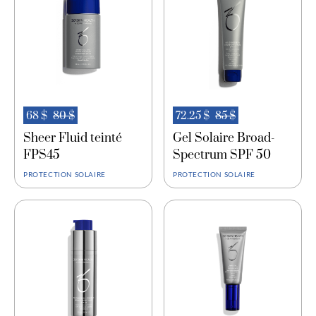
disodique phosphate de tocophéryle, extrait de pépins
de Citrus Paradisi (pamplemousse), acide ascorbique,
diméthiconol, diméthicone, triéthoxycaprylylsilane,
acide benzoïque, acide déhydroacétique,
phénoxyéthanol, oxydes de fer
68 $
80 $
72.25 $
85 $
Sheer Fluid teinté
Gel Solaire Broad-
FPS45
Spectrum SPF 50
PROTECTION SOLAIRE
PROTECTION SOLAIRE