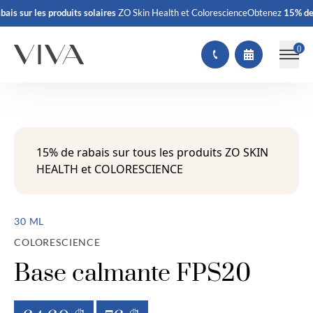
ais
sur les produits solaires
ZO Skin Health et Colorescience
Obtenez
15% de r
(
)
15% de rabais sur tous les produits ZO SKIN
HEALTH et COLORESCIENCE
30 ML
COLORESCIENCE
Base calmante FPS20