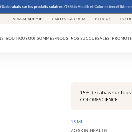
rabais
sur les produits solaires
ZO Skin Health et Colorescience
Obtenez
15% d
VIVA ACADÉMIE
CARTES-CADEAUX
BLOGUE
INFO
NS
BOUTIQUE
QUI SOMMES-NOUS
NOS SUCCURSALES
PROMOTI
15% de rabais sur tous
COLORESCIENCE
15 ML
ZO SKIN HEALTH