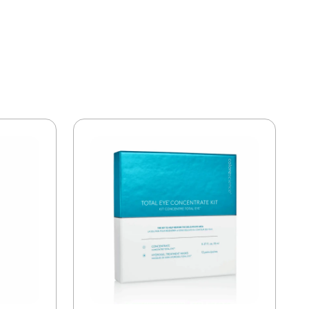
are (Wheat) Germ Oil, PEG-35 Castor Oil,
ct, Scutellaria Baicalensis Root Extract,
lium Extract, Glycyrrhiza Uralensis (Licorice)
Polymorpha Sinesis Root Extract, Buddleja
ulture, Lactobacillus/Panax Ginseng Root
m Chloride, Dimethicone Crosspolymer,
Phospholipids, Sodium Citrate, Sodium
Hydrolyzed Sericin, Cera Alba/Beeswax/Cire
Vinyl Dimethicone Crosspolymer, Sodium
Panthenyl Triacetate, Acetyl Tyrosine, Ethyl
, Pentylene Glycol, Proline, Citric Acid,
otein, Oleyl Alcohol, Trisodium Citrate
aminobutyroyl Benzylamide Diacetate, Silica,
ucan, Tocopherol, Disodium Acetyl Glucosamine
iphosphate, Caprylyl Glycol, Hexylene Glycol,
, Acetyl Tetrapeptide-5, Xanthan Gum,
dium Benzoate, Sodium Dehydroacetate,
ium Sorbate.