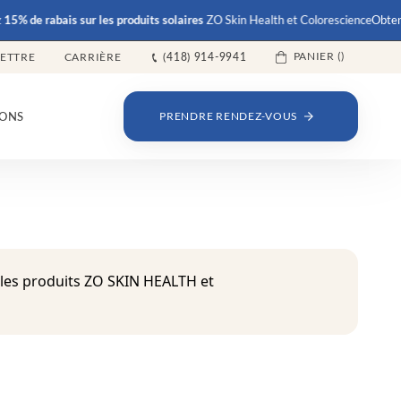
e rabais
sur les produits solaires
ZO Skin Health et Colorescience
Obtenez
15%
PANIER (
)
LETTRE
CARRIÈRE
(418) 914-9941
ONS
PRENDRE RENDEZ-VOUS
 les produits ZO SKIN HEALTH et