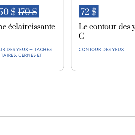
.50 $
170 $
72 $
e éclaircissante
Le contour des 
C
R DES YEUX — TACHES
CONTOUR DES YEUX
TAIRES, CERNES ET