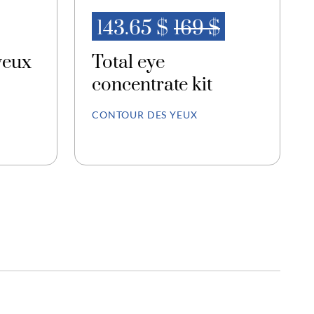
143.65 $
169 $
yeux
Total eye
concentrate kit
CONTOUR DES YEUX