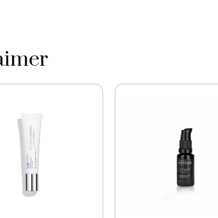
Seed Oil, Triticum Vulg
Hieracium Pilosella Extra
Cordyceps Militaris Myce
Root Extract, Angelica 
Davidii Meristem Cell C
aimer
Ferment Filtrate, Sodiu
Lactobacillus Ferment, 
Tocopheryl Phosphate, 
d’abeille, Dimethicone/
Acetylated Hyaluronate, 
Linoleate, 1,2-Hexanediol
Hydrolyzed Vegetable Pr
Dihydrate, Dipeptide Di
Silica Silylate, Beta-Gl
Phosphate, Adenosine Tr
PEG-12 Glyceryl Laurate
Disodium EDTA, PVP, So
Phenoxyethanol, Potass