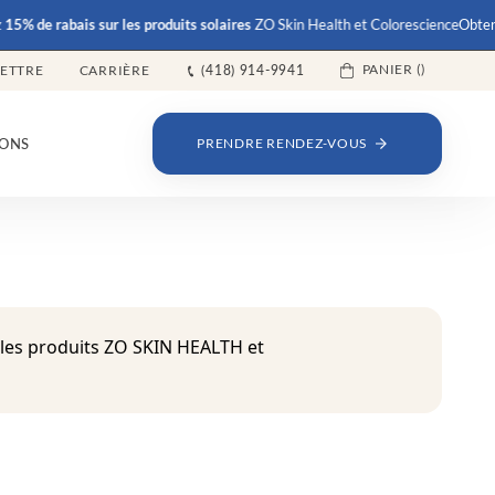
 rabais
sur les produits solaires
ZO Skin Health et Colorescience
Obtenez
15%
PANIER (
)
LETTRE
CARRIÈRE
(418) 914-9941
ONS
PRENDRE RENDEZ-VOUS
 les produits ZO SKIN HEALTH et