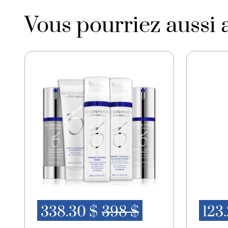
Vous pourriez aussi 
338.30 $
398 $
123