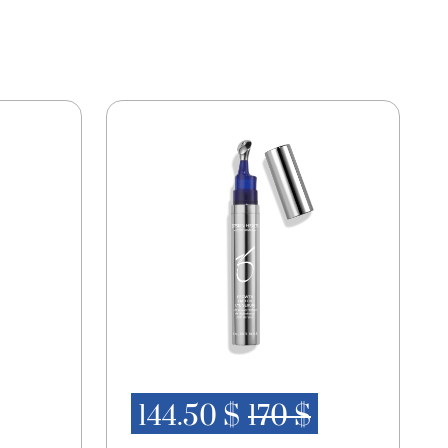
li) Extract, Saccharomyces LysateExtract,
xtract, Glycine Soja (Soybean) Seed Extract,
m Cell Culture, Retinol, Tocopherol, Myristyl
cohol, Isostearyl Neopentanoate, Polyacrylate-
m Hyaluronate, Silica, Coenzyme A, Caffeine,
almitate, Hydrolyzed Sericin, Phospholipids,
istyl Laurate, Acrylates/Dimethylaminoethyl
, Sodium PCA, Disodium EDTA, Xanthan Gum,
e, Sodium Benzoate, CaprylylGlycol, Sodium
um Sorbate,Phenoxyethanol, Titanium Dioxide
 (CI 77491).
144.50 $
170 $