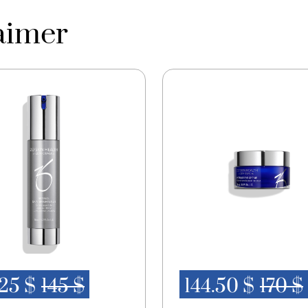
Oleracea Italica (Brocco
Arnica Montana Flower E
aimer
Buddleja Davidii Meriste
Myristate, Isostearyl Al
21, BoronNitride, Sodiu
Chlorphenesin, Kojic Dip
Ethylhexylglycerin, Myr
MethacrylateCopolymer
Carnitine, Tromethamin
Dehydroacetate,Potassi
(CI 77891), Iron Oxides
.25 $
145 $
144.50 $
170 $