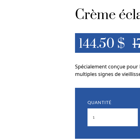
Crème écla
144.50 $
1
Spécialement conçue pour la
multiples signes de vieillis
QUANTITÉ