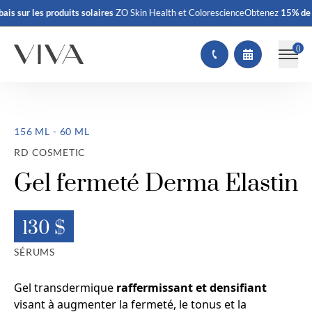
ais
sur les produits solaires
ZO Skin Health et Colorescience
Obtenez
15% de r
(
)
156 ML - 60 ML
RD COSMETIC
Gel fermeté Derma Elastin
130 $
SÉRUMS
Gel transdermique
raffermissant et densifiant
visant à augmenter la fermeté, le tonus et la