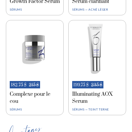
Growth Factor Serum
Sérum clarifiant
SÉRUMS
SÉRUMS — ACNÉ LÉGER
182.75 $
215 $
199.75 $
235 $
Complexe pour le
Illuminating AOX
cou
Serum
SÉRUMS
SÉRUMS — TEINT TERNE