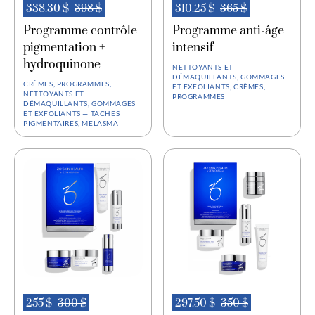
338.30 $
398 $
310.25 $
365 $
Programme contrôle
Programme anti-âge
pigmentation +
intensif
hydroquinone
NETTOYANTS ET
DÉMAQUILLANTS, GOMMAGES
CRÈMES, PROGRAMMES,
ET EXFOLIANTS, CRÈMES,
NETTOYANTS ET
PROGRAMMES
DÉMAQUILLANTS, GOMMAGES
ET EXFOLIANTS — TACHES
PIGMENTAIRES, MÉLASMA
255 $
300 $
297.50 $
350 $