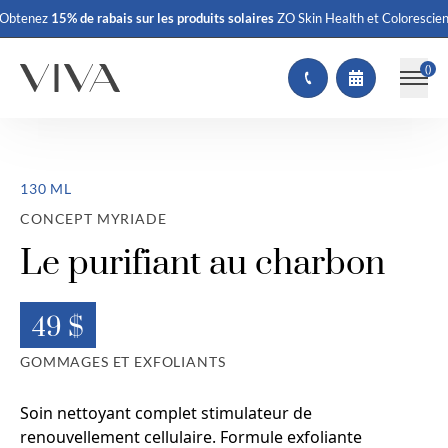
ais
sur les produits solaires
ZO Skin Health et Colorescience
Obtenez
15% de 
(
)
130 ML
CONCEPT MYRIADE
Le purifiant au charbon
49 $
GOMMAGES ET EXFOLIANTS
Soin nettoyant complet stimulateur de
renouvellement cellulaire. Formule exfoliante