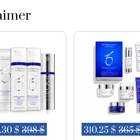
Sodium PCA,Biosacchari
Sodium Hydroxide, Pheno
aimer
Fragrance/Parfum, Chr
Citronellol, Hexyl Cinna
.30 $
398 $
310.25 $
365 