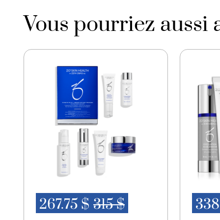
Vous pourriez aussi 
267.75 $
315 $
338