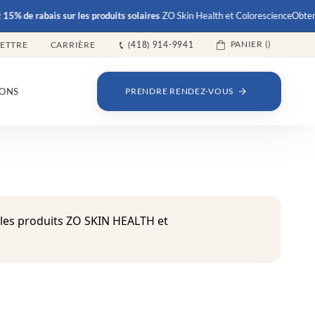
e rabais
sur les produits solaires
ZO Skin Health et Colorescience
Obtenez
15%
PANIER (
)
LETTRE
CARRIÈRE
(418) 914-9941
ONS
PRENDRE RENDEZ-VOUS
 les produits ZO SKIN HEALTH et