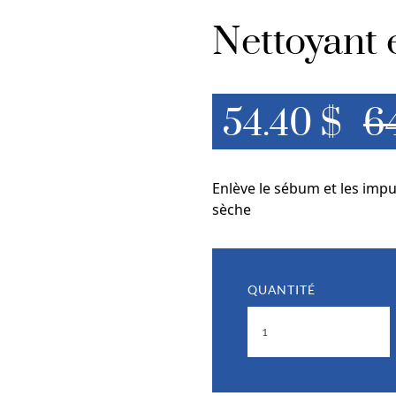
Nettoyant 
54.40 $
6
Enlève le sébum et les impu
sèche
QUANTITÉ