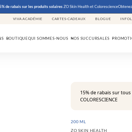
abais
sur les produits solaires
ZO Skin Health et Colorescience
Obtenez
15% d
VIVA ACADÉMIE
CARTES-CADEAUX
BLOGUE
INFO
NS
BOUTIQUE
QUI SOMMES-NOUS
NOS SUCCURSALES
PROMOTI
15% de rabais sur tous
COLORESCIENCE
200 ML
ZO SKIN HEALTH