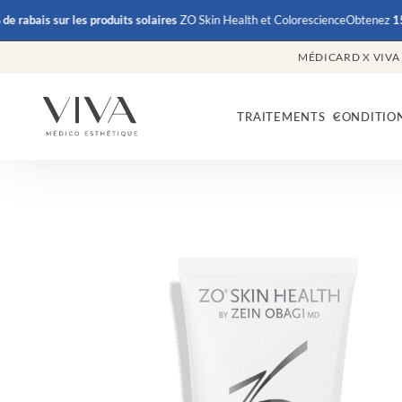
ais
sur les produits solaires
ZO Skin Health et Colorescience
Obtenez
15% de r
MÉDICARD X VIVA
TRAITEMENTS
CONDITIO