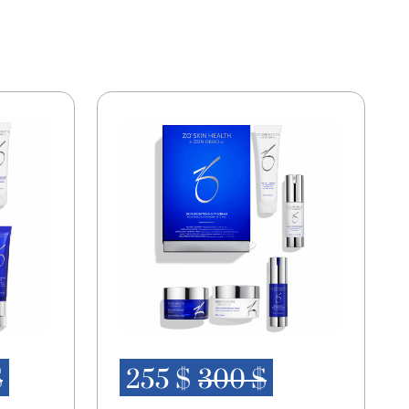
de Gum-1, Butylene Glycol, Sodium Chloride,
xyethanol, Ethylhexylglycerin, Benzoic Acid,
omium Hydroxide Green (CI 77289),
mal, Limonene, Linalool.
$
255 $
300 $